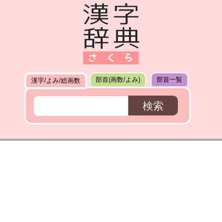
部首(画数/よみ)
部首一覧
漢字/よみ/総画数